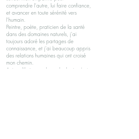
comprendre l'autre, lui faire confiance,
et avancer en toute sérénité vers
l'humain.
Peintre, poète, praticien de la santé
dans des domaines naturels, j'ai
toujours adoré les partages de
connaissance, et j'ai beaucoup appris
des relations humaines qui ont croisé
mon chemin.
Aujourd'hui, avec la sophrologie c'est
ouvrir encore un champ différent vers
le mieux-être, le mieux vivre, et de
belles histoires de vies à partager
ensemble.
Contact